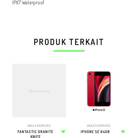
IPX7 Waterproof
PRODUK TERKAIT
UNCATEGORIZED
UNCATEGORIZED
FANTASTIC GRANITE
IPHONE SE 64GB
AV
KNIFE
Add to wishlist
Add to wishlist